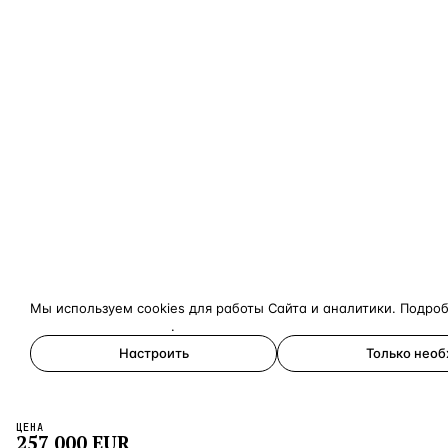
Мы используем cookies для работы Сайта и аналитики. Подро
конфиденциальности
.
Настроить
Только нео
Принять все
ЦЕНА
×
257 000
EUR