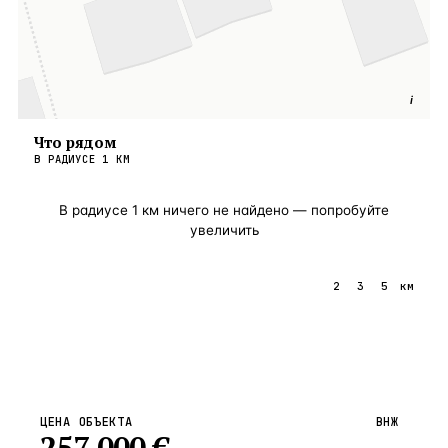
i
Что рядом
В РАДИУСЕ
1
КМ
В радиусе
1
км ничего не найдено — попробуйте
увеличить
1
2
3
5
км
ЦЕНА ОБЪЕКТА
ВНЖ
257 000
€