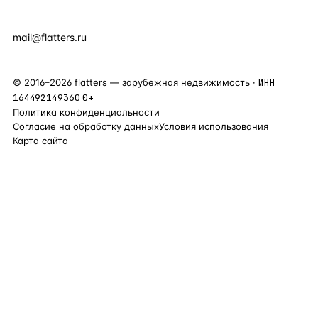
+7 495 877 38 64
+90 531 589 95 88
mail@flatters.ru
©
2016
–
2026
flatters — зарубежная недвижимость ·
ИНН
164492149360
0+
Политика конфиденциальности
Согласие на обработку данных
Условия использования
Карта сайта