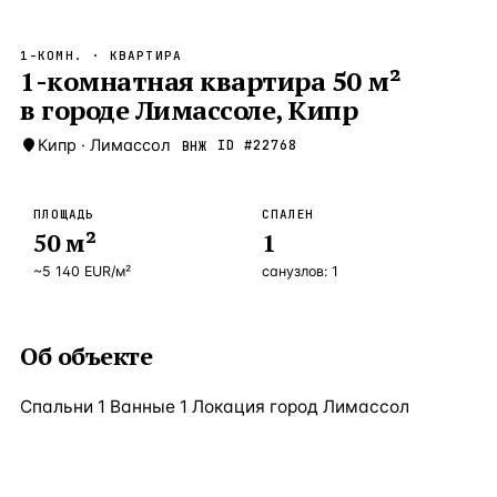
Бангкок
Таиланд · 2 1
—
Локация
1-КОМН.
· КВАРТИРА
Новороссийск
1-комнатная квартира 50 м²
Россия · 2 1
—
Локация
в городе Лимассоле, Кипр
Стамбул
Турция · 2 0
—
Локация
Кипр
·
Лимассол
ID #
22768
ВНЖ
Анталия
Турция · 1 8
—
Локация
ЧАСТО ИЩУТ
ПЛОЩАДЬ
СПАЛЕН
Турция
Россия
Испания
Кипр
Таиланд
Грец
50
м²
1
~
5 140
EUR
/м²
санузлов:
1
ВСЕ НАПРАВЛЕНИЯ →
Об объекте
Спальни 1 Ванные 1 Локация город Лимассол