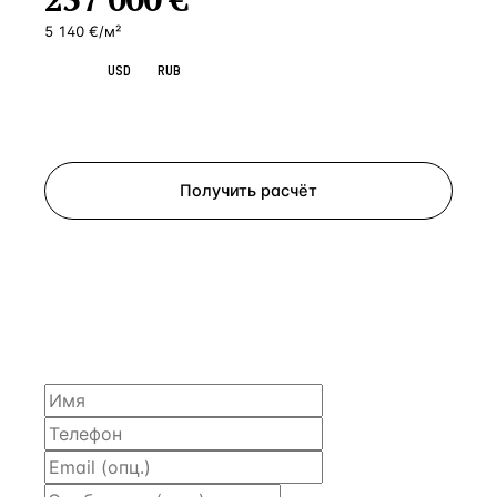
5 140 €/м²
EUR
USD
RUB
Запросить просмотр
Получить расчёт
ЗАПРОСИТЬ РАСЧЁТ
Расскажем по объекту, пришлём PDF с финансовой
моделью и контактом владельца — за 4 рабочих
часа.