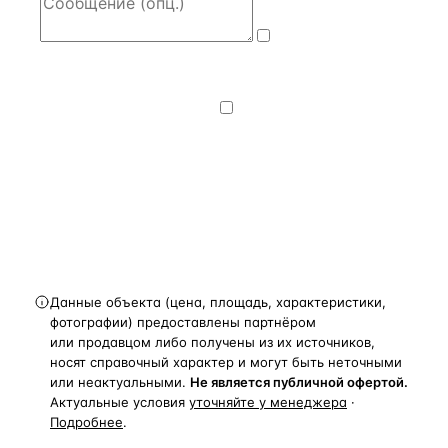
Даю
согласие
на обработку и передачу персональных
данных
— на условиях
Политики
конфиденциальности
.
Хочу получать
новости, подборки объектов
и спецпредложения.
Получить расчёт
Данные объекта (цена, площадь, характеристики,
фотографии) предоставлены партнёром
или продавцом либо получены из их источников,
носят справочный характер и могут быть неточными
или неактуальными.
Не является публичной офертой.
Актуальные условия
уточняйте у менеджера
·
Подробнее
.