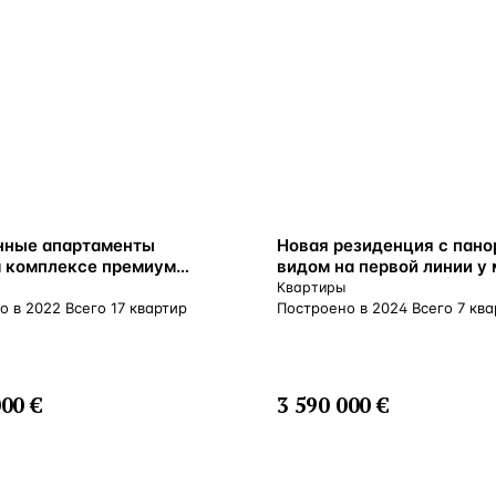
ВНЖ
нные апартаменты
Новая резиденция с пан
 комплексе премиум
видом на первой линии у 
с лучшим спектром услуг,
Лимассол, Кипр
Квартиры
л, Кипр
о в 2022 Всего 17 квартир
Построено в 2024 Всего 7 ква
000 €
3 590 000 €