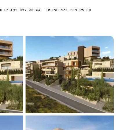
+7 495 877 38 64
+90 531 589 95 88
Звонок
RU
TR
Найти
ESC
ния
Кипр
Таиланд