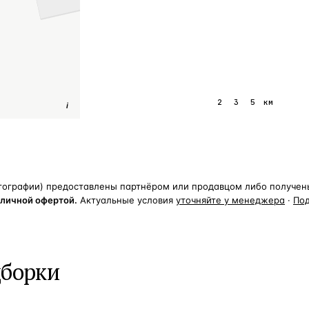
1
2
3
5
км
i
тографии) предоставлены партнёром или продавцом либо получены 
бличной офертой.
Актуальные условия
уточняйте у менеджера
·
По
дборки