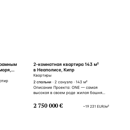
ВНЖ
орамным
2-комнатная квартира 143 м²
моря,
в Неаполисе, Кипр
Квартиры
ртир
2
спальни
· 2 санузла · 143 м²
Описание Проекта: ONE — самая
высокая в своем роде жилая башня
в центре Лимассола, которая
узнаваема из любой точки города.
2 750 000 €
~
19 231
EUR
/м²
ONE создает новую категорию
роскоши, которая обеспечивает
необычайное выражение чистого
удовольствия от видения,
пространства, света и качества.