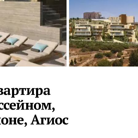
Турция · 2 556
Таиланд · 2 172
Россия · 2 106
Турция · 2 092
Турция · 1 810
вартира
ссейном,
оне, Агиос