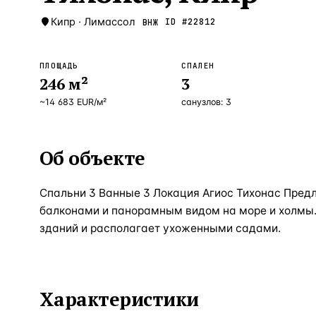
Кипр
·
Лимассол
ID #
22812
ВНЖ
ПЛОЩАДЬ
СПАЛЕН
246
м²
3
~
14 683
EUR
/м²
санузлов:
3
Об объекте
Спальни 3 Ванные 3 Локация Агиос Тихонас Пред
балконами и панорамным видом на море и холмы. 
зданий и располагает ухоженными садами.
Характеристики