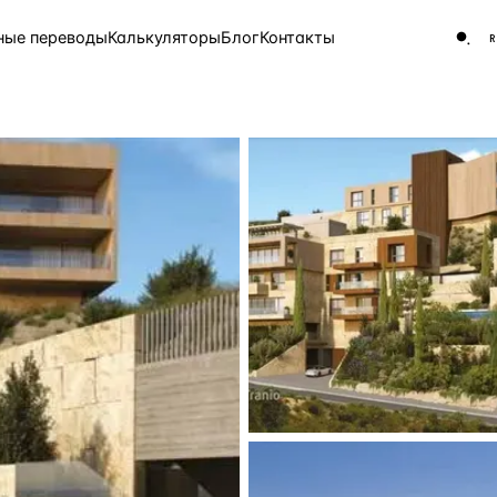
ные переводы
Калькуляторы
Блог
Контакты
ЧАСТО ИЩУТ
Турция
Россия
Испа
9 143 объекта
Греция
8 554 объекта
5 430 объектов
3 906 объектов
2 948 объектов
2 797 объектов
Россия · 3 920