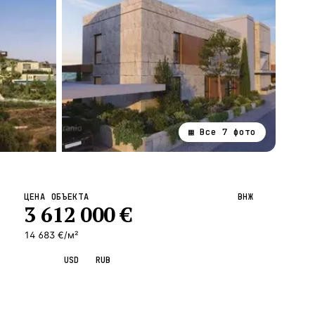
▦ Все
7
фото
ВСЕ НАПРАВЛЕНИЯ →
ЦЕНА ОБЪЕКТА
ВНЖ
3 612 000
€
14 683 €/м²
EUR
USD
RUB
Запросить просмотр