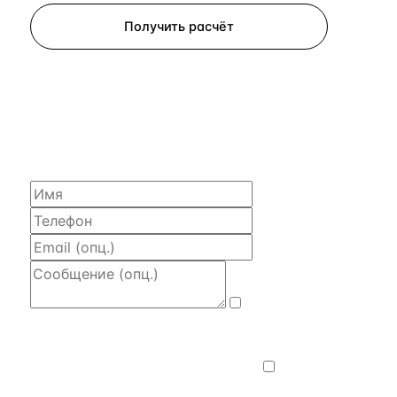
Получить расчёт
ЗАПРОСИТЬ РАСЧЁТ
Расскажем по объекту, пришлём PDF
с финансовой моделью и контактом владельца —
за 4 рабочих часа.
Даю
согласие на обработку и передачу
персональных данных
— на условиях
Политики конфиденциальности
.
Хочу
получать новости, подборки объектов