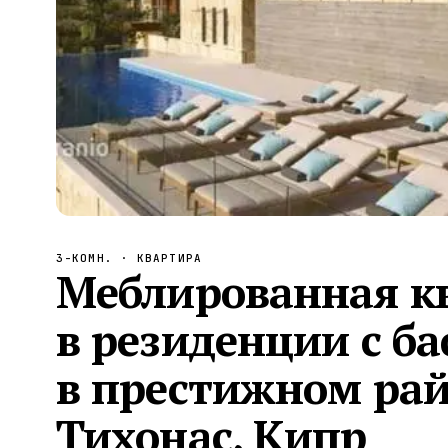
Алания
—
Локация
Бангкок
—
Локация
Новороссийск
—
Локация
Стамбул
—
Локация
Анталия
—
Локация
НАВИГАЦИЯ
ОТКРЫТЬ
ЗАКРЫТЬ
↑
↓
↵
ESC
3-КОМН.
· КВАРТИРА
Меблированная к
в резиденции с ба
в престижном рай
Тихонас, Кипр