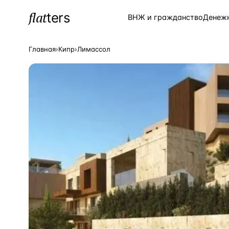
flat
ters
Каталог
ВНЖ и гражданство
Денеж
Главная
›
Кипр
›
Лимассол
ПОПУЛЯРНЫЕ НАПРАВЛЕНИЯ
Турция
—
Страна
Россия
—
Страна
Испания
—
Страна
Кипр
—
Страна
Таиланд
—
Страна
Греция
—
Страна
Сочи
—
Локация