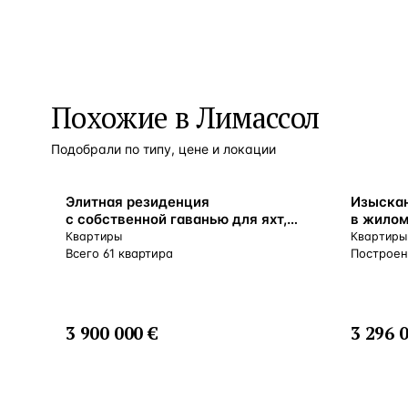
Похожие в Лимассол
Подобрали по типу, цене и локации
ВНЖ
ВНЖ
Элитная резиденция
Изыска
с собственной гаванью для яхт,
в жилом
ресторанами и спа-центром,
класса 
Квартиры
Квартиры
рядом с центром Лимассола,
Лимассо
Всего 61 квартира
Построен
Кипр
3 900 000 €
3 296 