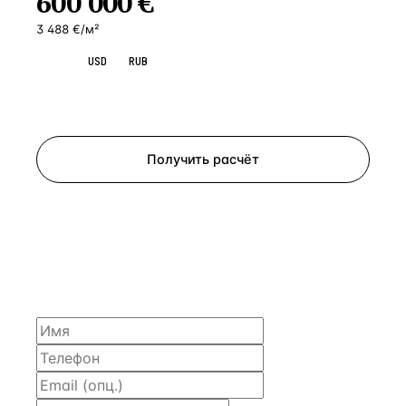
600 000
€
3 488 €/м²
EUR
USD
RUB
Запросить просмотр
Получить расчёт
ЗАПРОСИТЬ РАСЧЁТ
Расскажем по объекту, пришлём PDF с финансовой
моделью и контактом владельца — за 4 рабочих
часа.