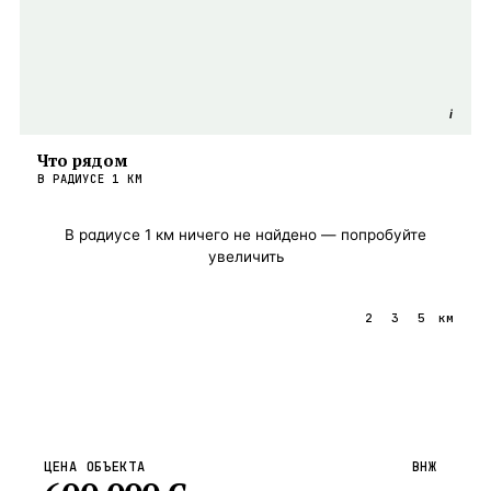
i
Что рядом
В РАДИУСЕ
1
КМ
В радиусе
1
км ничего не найдено — попробуйте
увеличить
1
2
3
5
км
ЦЕНА ОБЪЕКТА
ВНЖ