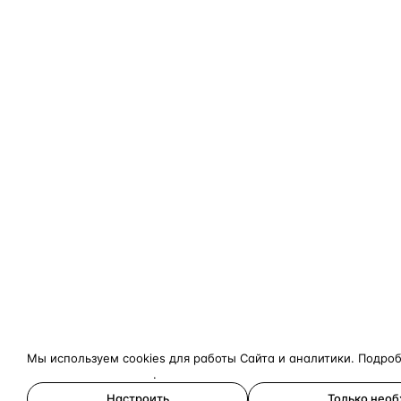
Мы используем cookies для работы Сайта и аналитики. Подро
конфиденциальности
.
Настроить
Только нео