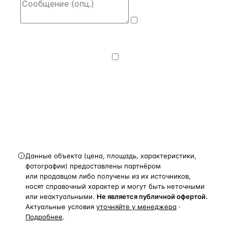
Даю
согласие
на обработку и передачу персональных
данных
— на условиях
Политики
конфиденциальности
.
Хочу получать
новости, подборки объектов
и спецпредложения.
Получить расчёт
Данные объекта (цена, площадь, характеристики,
фотографии) предоставлены партнёром
или продавцом либо получены из их источников,
носят справочный характер и могут быть неточными
или неактуальными.
Не является публичной офертой.
Актуальные условия
уточняйте у менеджера
·
Подробнее
.