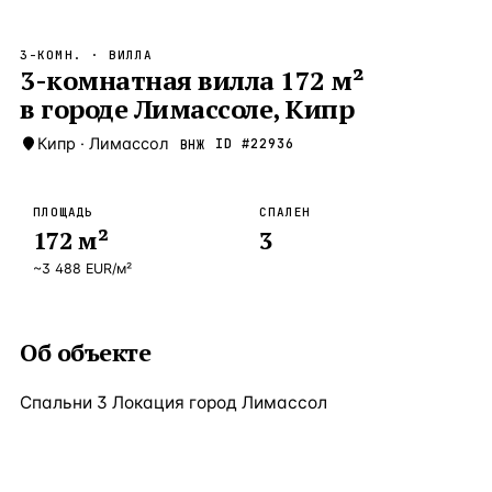
Бангкок
Таиланд · 2 1
—
Локация
3-КОМН.
· ВИЛЛА
Новороссийск
3-комнатная вилла 172 м²
Россия · 2 1
—
Локация
в городе Лимассоле, Кипр
Стамбул
Турция · 2 0
—
Локация
Кипр
·
Лимассол
ID #
22936
ВНЖ
Анталия
Турция · 1 8
—
Локация
ЧАСТО ИЩУТ
ПЛОЩАДЬ
СПАЛЕН
Турция
Россия
Испания
Кипр
Таиланд
Грец
172
м²
3
~
3 488
EUR
/м²
ВСЕ НАПРАВЛЕНИЯ →
Об объекте
Спальни 3 Локация город Лимассол